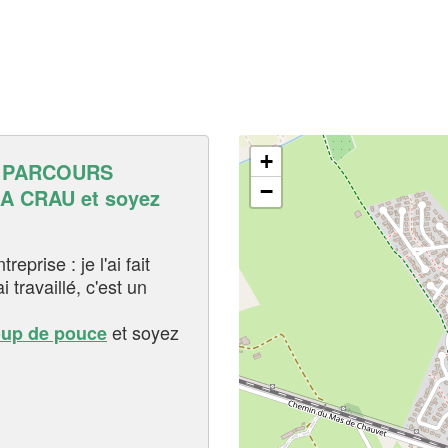
+
S PARCOURS
−
A CRAU et soyez
eprise : je l'ai fait
i travaillé, c'est un
et soyez
oup de pouce