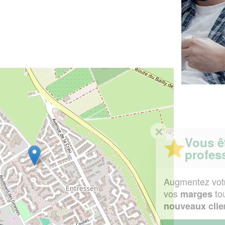
✕
Vous êtes un
professionnel ?
Augmentez votre
et
chiffre d'affaires
vos
tout en gagnant de
marges
!
nouveaux clients