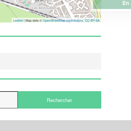
En savoir plus
Leaflet
| Map data ©
OpenStreetMap contributors,
CC-BY-SA