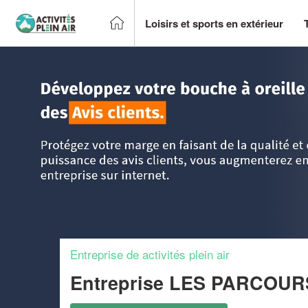
Loisirs et sports en extérieur
Accueil
>
Trouver un centre sportif et loisirs
>
PACA - Prove
Entreprise de activités plein air
Entreprise LES PARCOU