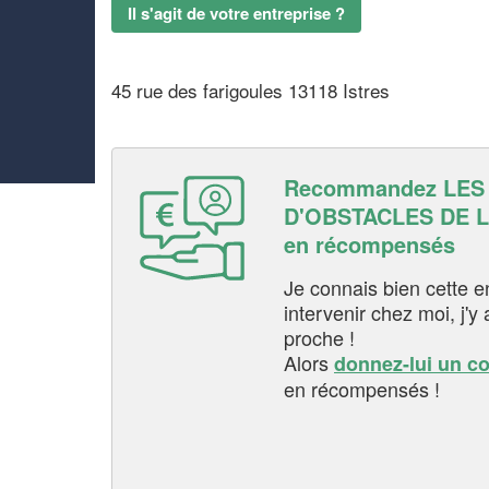
Il s'agit de votre entreprise ?
45 rue des farigoules 13118 Istres
Recommandez LE
D'OBSTACLES DE L
en récompensés
Je connais bien cette entr
intervenir chez moi, j'y a
proche !
Alors
donnez-lui un c
en récompensés !