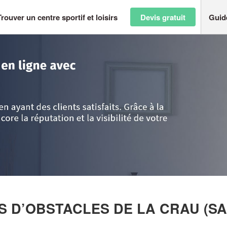
Trouver un centre sportif et loisirs
Devis gratuit
Guid
nce Alpes Côte d'Azur
>
Bouches-du-Rhône
>
Istres
>
Entreprise LES PA
RS D’OBSTACLES DE LA CRAU (S