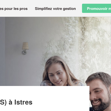
es pour les pros
Simplifiez votre gestion
Promouvoir m
RCOURS D’OBSTACLES DE LA CRAU (SAS)
AS)
à Istres