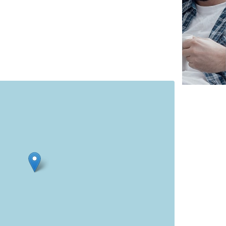
✕
Vous êtes un
professionnel ?
Augmentez votre
et
chiffre d'affaires
vos
tout en gagnant de
marges
!
nouveaux clients