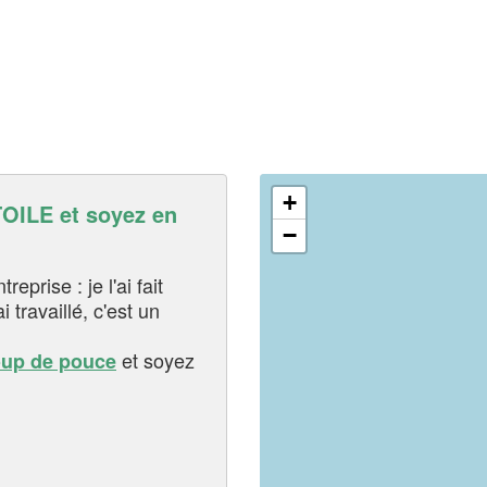
+
ILE et soyez en
−
eprise : je l'ai fait
i travaillé, c'est un
et soyez
oup de pouce