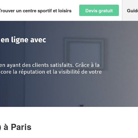
Trouver un centre sportif et loisirs
Devis gratuit
Guid
>
Paris
>
Paris
>
Entreprise LA TOILE (SAS)
)
à Paris