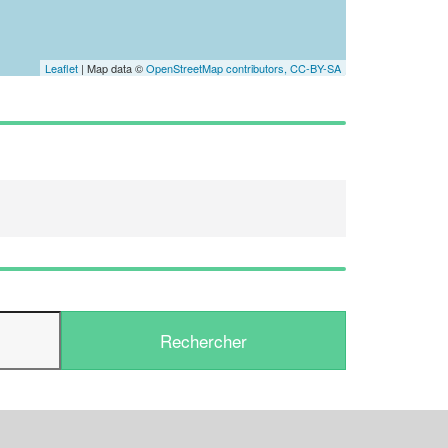
En savoir plus
Leaflet
| Map data ©
OpenStreetMap contributors,
CC-BY-SA