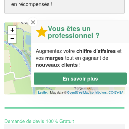
en récompensés !
✕
Vous êtes un
+
professionnel ?
−
Augmentez votre
et
chiffre d'affaires
vos
tout en gagnant de
marges
!
nouveaux clients
En savoir plus
Leaflet
| Map data ©
OpenStreetMap contributors,
CC-BY-SA
Demande de devis 100% Gratuit