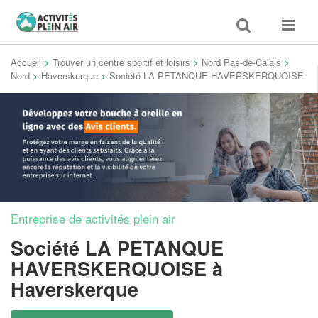
Toggle
Toggle
search
navigat
Accueil
>
Trouver un centre sportif et loisirs
>
Nord Pas-de-Calais
>
Nord
>
Haverskerque
>
Société LA PETANQUE HAVERSKERQUOISE
Entreprise de activités plein air
Société LA PETANQUE
HAVERSKERQUOISE
à
Haverskerque