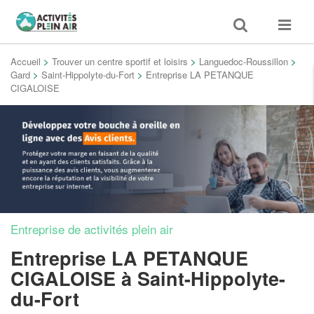
Toggle
Toggle
search
navigat
Accueil
>
Trouver un centre sportif et loisirs
>
Languedoc-Roussillon
>
Gard
>
Saint-Hippolyte-du-Fort
>
Entreprise LA PETANQUE
CIGALOISE
Entreprise de activités plein air
Entreprise LA PETANQUE
CIGALOISE
à Saint-Hippolyte-
du-Fort