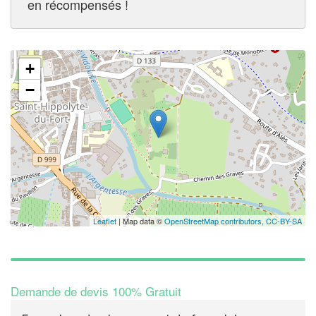
en récompensés !
+
−
Leaflet
| Map data ©
OpenStreetMap contributors,
CC-BY-SA
Demande de devis 100% Gratuit