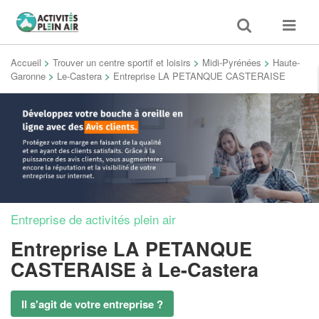
Toggle
Toggle
search
navigat
Accueil
>
Trouver un centre sportif et loisirs
>
Midi-Pyrénées
>
Haute-
Garonne
>
Le-Castera
>
Entreprise LA PETANQUE CASTERAISE
Entreprise de activités plein air
Entreprise LA PETANQUE
CASTERAISE
à Le-Castera
Il s'agit de votre entreprise ?