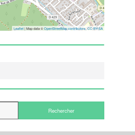
Leaflet
| Map data ©
OpenStreetMap contributors,
CC-BY-SA