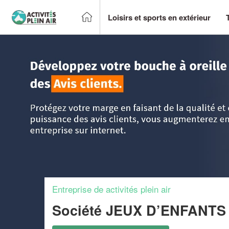
Loisirs et sports en extérieur
Accueil
>
Trouver un centre sportif et loisirs
>
Alsace
>
Hau
Entreprise de activités plein air
Société JEUX D’ENFANT