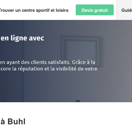
Trouver un centre sportif et loisirs
Devis gratuit
Guid
t-Rhin
>
Buhl
>
Société JEUX D’ENFANTS
S
à Buhl