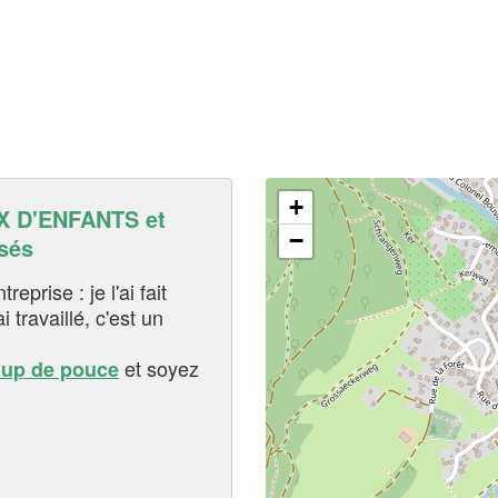
+
 D'ENFANTS et
−
sés
eprise : je l'ai fait
i travaillé, c'est un
et soyez
oup de pouce