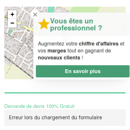
✕
+
Vous êtes un
−
professionnel ?
Augmentez votre
et
chiffre d'affaires
vos
tout en gagnant de
marges
!
nouveaux clients
En savoir plus
Leaflet
| Map data ©
OpenStreetMap contributors,
CC-BY-SA
Demande de devis 100% Gratuit
Erreur lors du chargement du formulaire