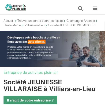
Toggle
Toggle
search
navigat
Accueil
>
Trouver un centre sportif et loisirs
>
Champagne-Ardenne
>
Haute-Marne
>
Villiers-en-Lieu
>
Société JEUNESSE VILLARAISE
Entreprise de activités plein air
Société JEUNESSE
VILLARAISE
à Villiers-en-Lieu
Il s'agit de votre entreprise ?