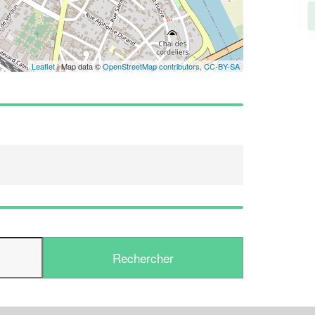
En savoir plus
Leaflet
| Map data ©
OpenStreetMap contributors,
CC-BY-SA