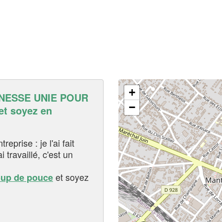
+
NESSE UNIE POUR
−
t soyez en
eprise : je l'ai fait
i travaillé, c'est un
et soyez
oup de pouce