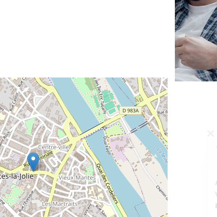
✕
Vous êtes un
professionnel ?
Augmentez votre
et
chiffre d'affaires
vos
tout en gagnant de
marges
!
nouveaux clients