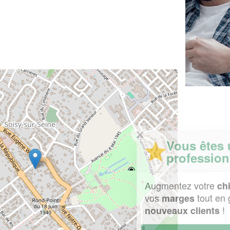
✕
Vous êtes un
professionnel ?
Augmentez votre
et
chiffre d'affaires
vos
tout en gagnant de
marges
!
nouveaux clients