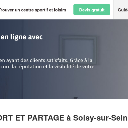
Trouver un centre sportif et loisirs
Devis gratuit
Guid
>
Essonne
>
Soisy-sur-Seine
>
Entreprise JEUNESSE SPORT ET PARTA
PORT ET PARTAGE
à Soisy-sur-Sei