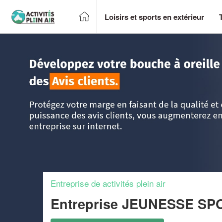
Loisirs et sports en extérieur
Accueil
>
Trouver un centre sportif et loisirs
>
Ile-de-France
Entreprise de activités plein air
Entreprise JEUNESSE S