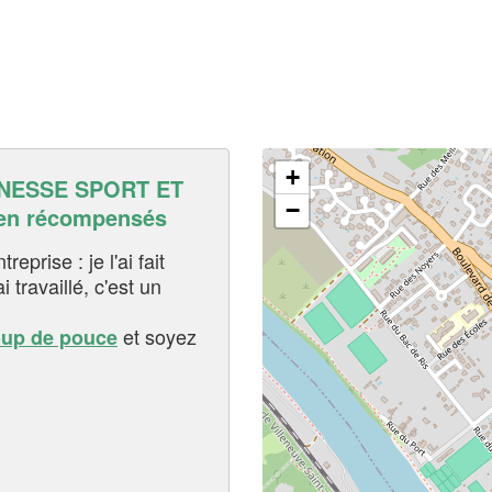
+
NESSE SPORT ET
−
en récompensés
eprise : je l'ai fait
i travaillé, c'est un
et soyez
oup de pouce