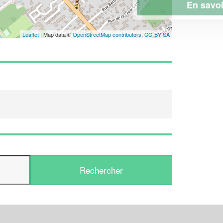
En savoir plus
Leaflet
| Map data ©
OpenStreetMap contributors,
CC-BY-SA