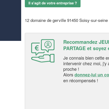
Il s'agit de votre entreprise ?
12 domaine de gerville 91450 Soisy-sur-seine
Recommandez JEU
PARTAGE et soyez 
Je connais bien cette entr
intervenir chez moi, j'y a
proche !
Alors
donnez-lui un c
en récompensés !