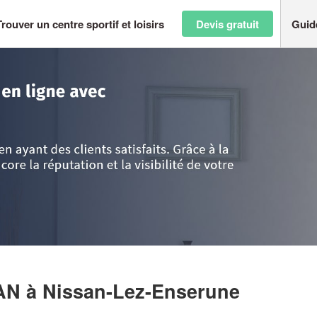
Trouver un centre sportif et loisirs
Devis gratuit
Guid
ussillon
>
Hérault
>
Nissan-Lez-Enserune
>
Société JEANSELME JOHAN
HAN
à Nissan-Lez-Enserune