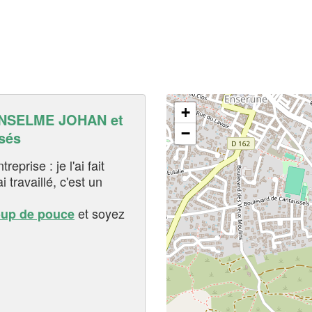
+
NSELME JOHAN et
−
sés
eprise : je l'ai fait
i travaillé, c'est un
et soyez
oup de pouce