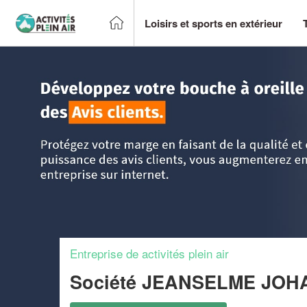
Loisirs et sports en extérieur
Accueil
>
Trouver un centre sportif et loisirs
>
Languedoc-Ro
Entreprise de activités plein air
Société JEANSELME JO