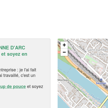
+
NNE D'ARC
−
t soyez en
eprise : je l'ai fait
i travaillé, c'est un
et soyez
oup de pouce