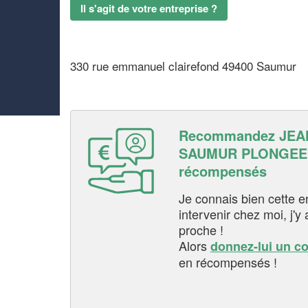
Il s'agit de votre entreprise ?
330 rue emmanuel clairefond 49400 Saumur
Recommandez JEA
SAUMUR PLONGEE e
récompensés
Je connais bien cette entr
intervenir chez moi, j'y a
proche !
Alors
donnez-lui un c
en récompensés !