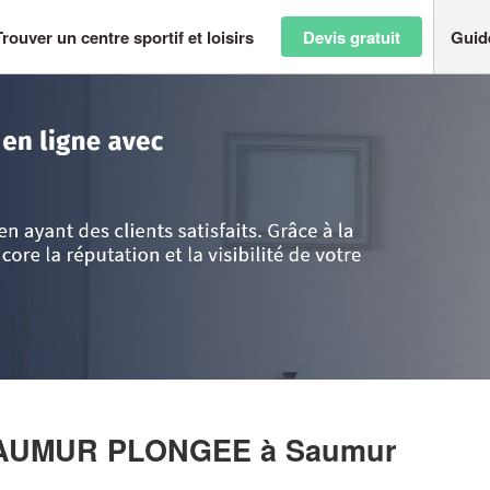
Trouver un centre sportif et loisirs
Devis gratuit
Guid
ire
>
Maine-et-Loire
>
Saumur
>
Société JEANNE D’ARC SAUMUR PLONG
 SAUMUR PLONGEE
à Saumur