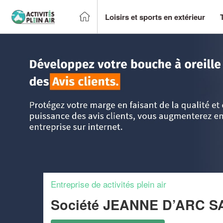
Loisirs et sports en extérieur
Accueil
>
Trouver un centre sportif et loisirs
>
Pays-de-la-Lo
Entreprise de activités plein air
Société JEANNE D’ARC