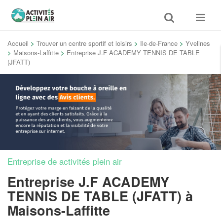
Toggle
Toggle
search
navigat
Accueil
>
Trouver un centre sportif et loisirs
>
Ile-de-France
>
Yvelines
>
Maisons-Laffitte
>
Entreprise J.F ACADEMY TENNIS DE TABLE
(JFATT)
Entreprise de activités plein air
Entreprise J.F ACADEMY
TENNIS DE TABLE (JFATT)
à
Maisons-Laffitte