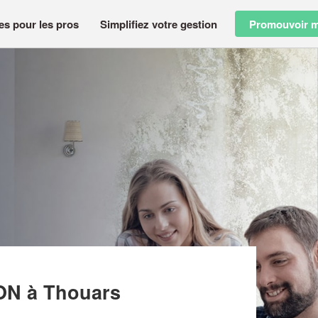
es pour les pros
Simplifiez votre gestion
Promouvoir m
ISIRS ORGANISATION
ION
à Thouars