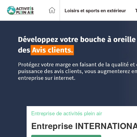
Loisirs et sports en extérieur
Accueil
>
Trouver un centre sportif et loisirs
>
Poitou-Chare
Entreprise de activités plein air
Entreprise INTERNATIO