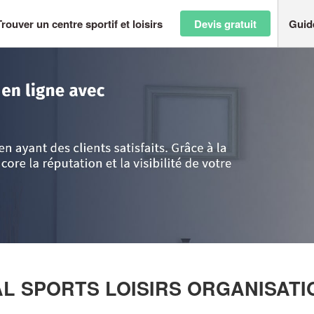
Trouver un centre sportif et loisirs
Devis gratuit
Guid
ntes
>
Deux-Sèvres
>
Thouars
>
Entreprise INTERNATIONAL SPORTS LO
NAL SPORTS LOISIRS ORGANISAT