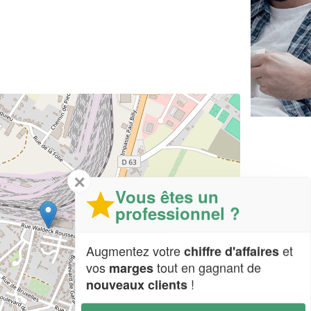
✕
Vous êtes un
professionnel ?
Augmentez votre
et
chiffre d'affaires
vos
tout en gagnant de
marges
!
nouveaux clients