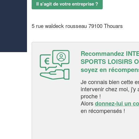
Il s'agit de votre entreprise ?
5 rue waldeck rousseau 79100 Thouars
Recommandez INT
SPORTS LOISIRS O
soyez en récompen
Je connais bien cette entr
intervenir chez moi, j'y a
proche !
Alors
donnez-lui un c
en récompensés !