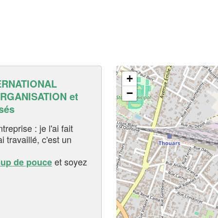
+
ERNATIONAL
−
RGANISATION et
sés
eprise : je l'ai fait
i travaillé, c'est un
et soyez
oup de pouce