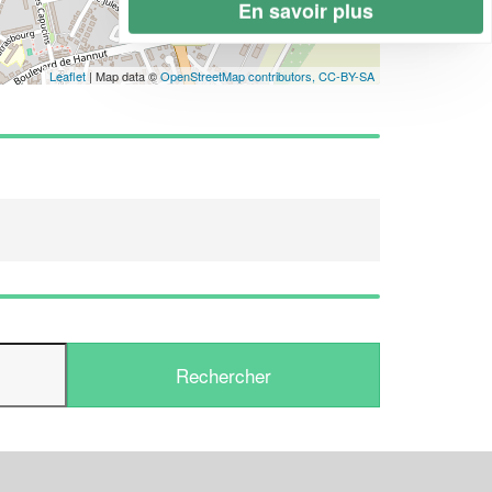
En savoir plus
Leaflet
| Map data ©
OpenStreetMap contributors,
CC-BY-SA