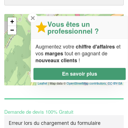
✕
+
Vous êtes un
professionnel ?
−
Augmentez votre
et
chiffre d'affaires
vos
tout en gagnant de
marges
!
nouveaux clients
En savoir plus
Leaflet
| Map data ©
OpenStreetMap contributors,
CC-BY-SA
Demande de devis 100% Gratuit
Erreur lors du chargement du formulaire