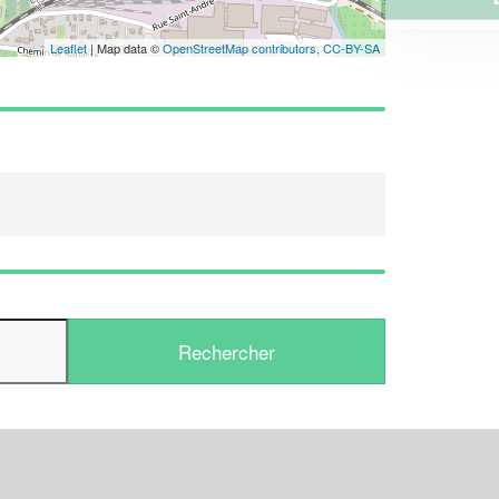
Leaflet
| Map data ©
OpenStreetMap contributors,
CC-BY-SA