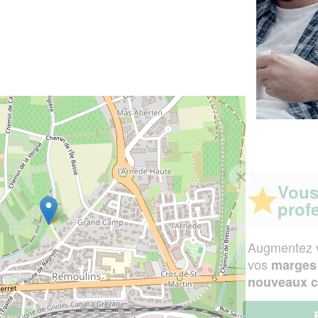
✕
Vous êtes un
professionnel ?
Augmentez votre
et
chiffre d'affaires
vos
tout en gagnant de
marges
!
nouveaux clients
En savoir plus