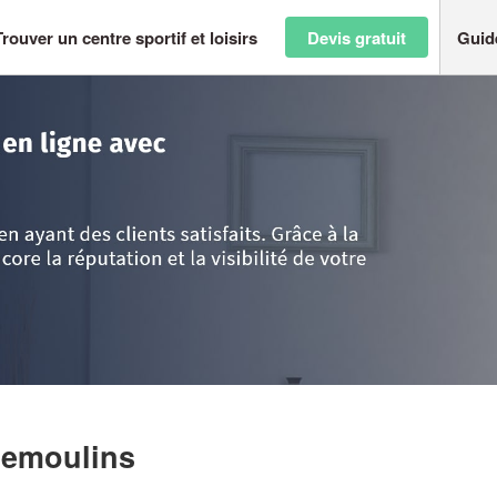
Trouver un centre sportif et loisirs
Devis gratuit
Guid
ussillon
>
Gard
>
Remoulins
>
Société GARD O VELO
Remoulins