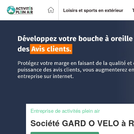
Loisirs et sports en extérieur
Accueil
>
Trouver un centre sportif et loisirs
>
Languedoc-Ro
Entreprise de activités plein air
Société GARD O VELO
à 