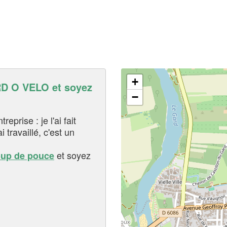
+
 O VELO et soyez
−
eprise : je l'ai fait
i travaillé, c'est un
et soyez
oup de pouce