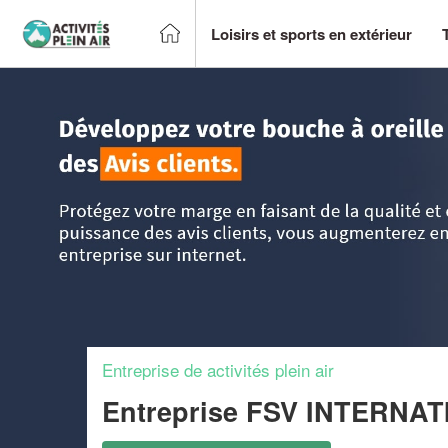
Loisirs et sports en extérieur
Accueil
>
Trouver un centre sportif et loisirs
>
Champagne-
Entreprise de activités plein air
Entreprise FSV INTERN