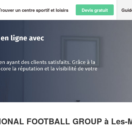
Trouver un centre sportif et loisirs
Devis gratuit
Guid
Ardenne
>
Marne
>
Les-Mesneux
>
Entreprise FSV INTERNATIONAL FOO
ATIONAL FOOTBALL GROUP
à Les-