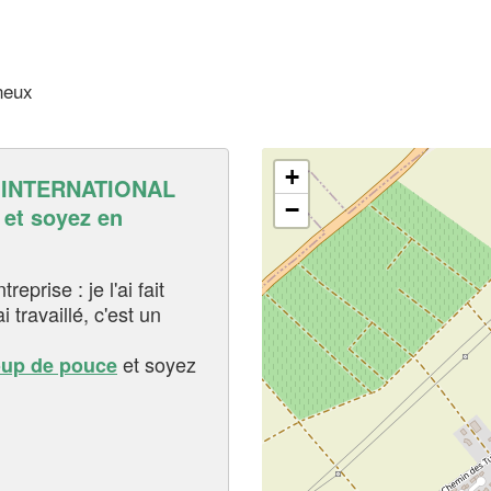
neux
+
 INTERNATIONAL
−
t soyez en
eprise : je l'ai fait
i travaillé, c'est un
et soyez
oup de pouce