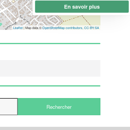
En savoir plus
Leaflet
| Map data ©
OpenStreetMap contributors,
CC-BY-SA