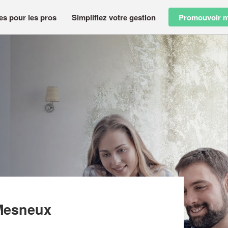
es pour les pros
Simplifiez votre gestion
Promouvoir m
TBALL GROUP
Mesneux