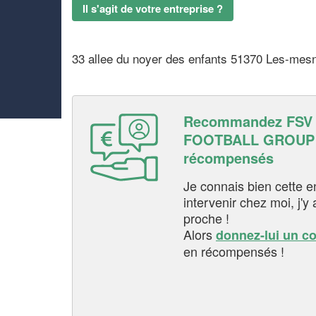
Il s'agit de votre entreprise ?
33 allee du noyer des enfants 51370 Les-mes
Recommandez FSV
FOOTBALL GROUP e
récompensés
Je connais bien cette entr
intervenir chez moi, j'y a
proche !
Alors
donnez-lui un c
en récompensés !