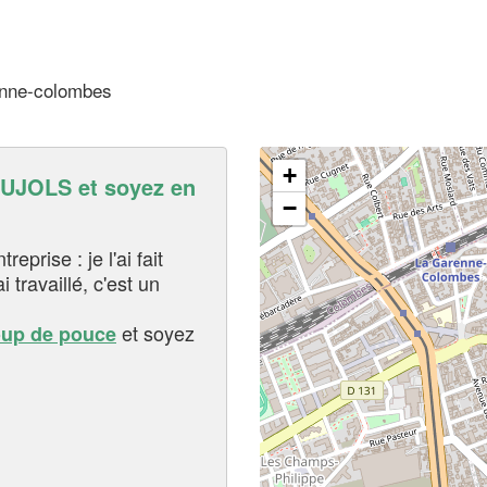
enne-colombes
+
JOLS et soyez en
−
eprise : je l'ai fait
i travaillé, c'est un
et soyez
oup de pouce