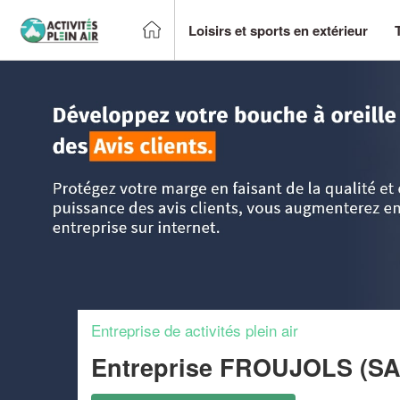
Loisirs et sports en extérieur
Accueil
>
Trouver un centre sportif et loisirs
>
Ile-de-France
Entreprise de activités plein air
Entreprise FROUJOLS (S