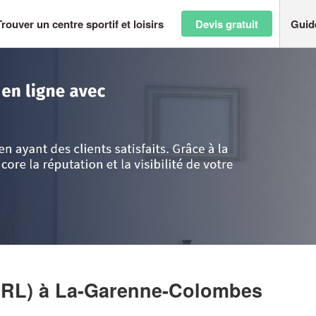
Trouver un centre sportif et loisirs
Devis gratuit
Guid
>
Hauts de Seine
>
La-Garenne-Colombes
>
Entreprise FROUJOLS (SARL)
ARL)
à La-Garenne-Colombes