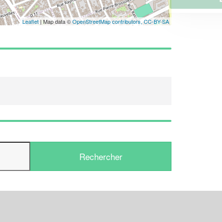
Leaflet
| Map data ©
OpenStreetMap contributors,
CC-BY-SA