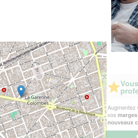
✕
Vous êtes un
professionnel ?
Augmentez votre
et
chiffre d'affaires
vos
tout en gagnant de
marges
!
nouveaux clients
En savoir plus