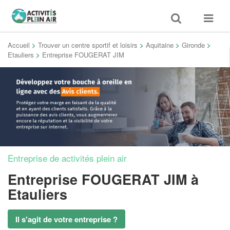
Toggle
Toggle
search
navigat
Accueil
>
Trouver un centre sportif et loisirs
>
Aquitaine
>
Gironde
>
Etauliers
>
Entreprise FOUGERAT JIM
Entreprise de activités plein air
Entreprise FOUGERAT JIM
à
Etauliers
Il s'agit de votre entreprise ?