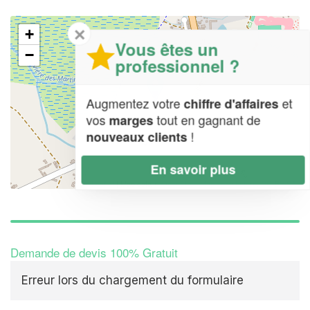
✕
+
Vous êtes un
−
professionnel ?
Augmentez votre
et
chiffre d'affaires
vos
tout en gagnant de
marges
!
nouveaux clients
En savoir plus
Leaflet
| Map data ©
OpenStreetMap contributors,
CC-BY-SA
Demande de devis 100% Gratuit
Erreur lors du chargement du formulaire