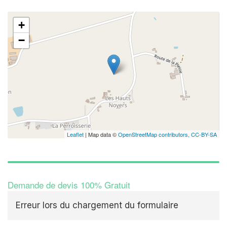
+
✕
−
Augme
vos
m
nouve
Leaflet
| Map data ©
OpenStreetMap contributors,
CC-BY-SA
Demande de devis 100% Gratuit
Erreur lors du chargement du formulaire