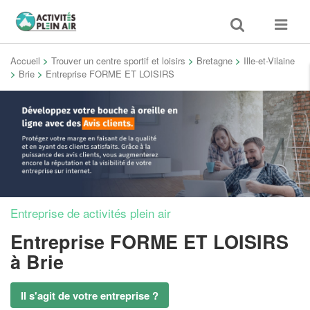
Toggle
Toggle
search
navigat
Accueil
>
Trouver un centre sportif et loisirs
>
Bretagne
>
Ille-et-Vilaine
>
Brie
>
Entreprise FORME ET LOISIRS
Entreprise de activités plein air
Entreprise FORME ET LOISIRS
à Brie
Il s'agit de votre entreprise ?