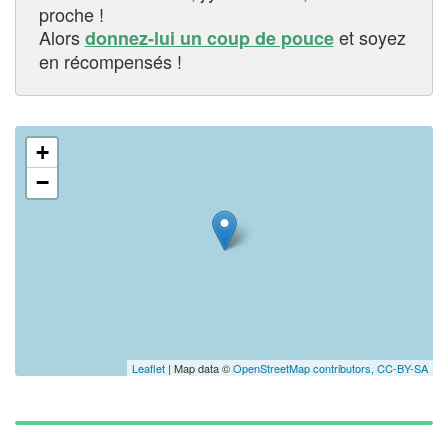
proche !
Alors
et soyez
donnez-lui un coup de pouce
en récompensés !
✕
+
−
Leaflet
| Map data ©
OpenStreetMap contributors,
CC-BY-SA