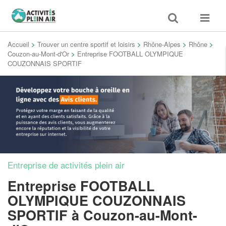
Toggle
Toggle
search
navigat
Accueil
>
Trouver un centre sportif et loisirs
>
Rhône-Alpes
>
Rhône
>
Couzon-au-Mont-d'Or
>
Entreprise FOOTBALL OLYMPIQUE
COUZONNAIS SPORTIF
Entreprise de activités plein air
Entreprise FOOTBALL
OLYMPIQUE COUZONNAIS
SPORTIF
à Couzon-au-Mont-