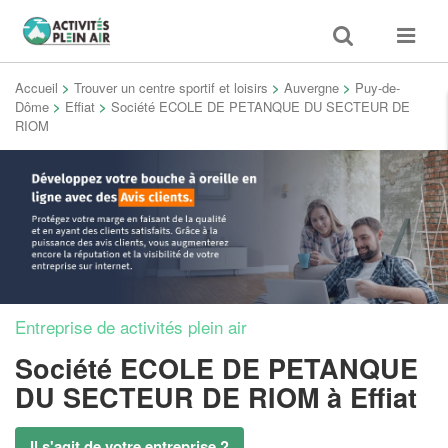
Toggle
Toggle
search
navigat
Accueil
>
Trouver un centre sportif et loisirs
>
Auvergne
>
Puy-de-
Dôme
>
Effiat
>
Société ECOLE DE PETANQUE DU SECTEUR DE
RIOM
Entreprise de activités plein air
Société ECOLE DE PETANQUE
DU SECTEUR DE RIOM
à Effiat
Il s'agit de votre entreprise ?