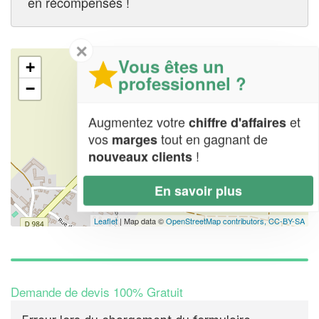
en récompensés !
✕
Vous êtes un
+
professionnel ?
−
Augmentez votre
et
chiffre d'affaires
vos
tout en gagnant de
marges
!
nouveaux clients
En savoir plus
Leaflet
| Map data ©
OpenStreetMap contributors,
CC-BY-SA
Demande de devis 100% Gratuit