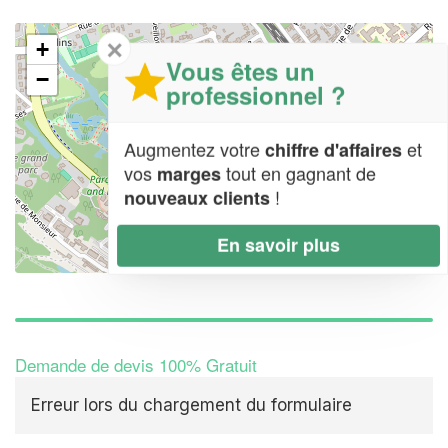
✕
+
Vous êtes un
−
professionnel ?
Augmentez votre
et
chiffre d'affaires
vos
tout en gagnant de
marges
!
nouveaux clients
En savoir plus
Leaflet
| Map data ©
OpenStreetMap contributors,
CC-BY-SA
Demande de devis 100% Gratuit
Erreur lors du chargement du formulaire