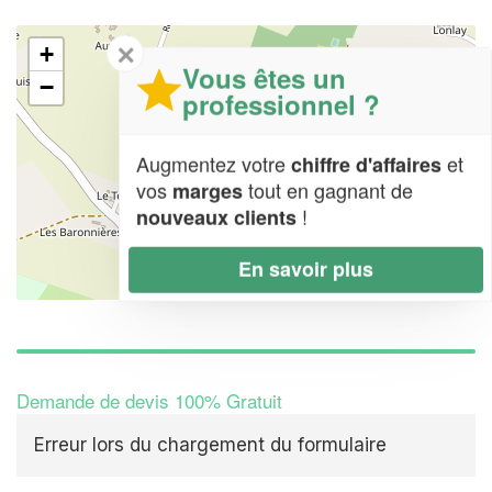
✕
+
Vous êtes un
−
professionnel ?
Augmentez votre
et
chiffre d'affaires
vos
tout en gagnant de
marges
!
nouveaux clients
En savoir plus
Leaflet
| Map data ©
OpenStreetMap contributors,
CC-BY-SA
Demande de devis 100% Gratuit
Erreur lors du chargement du formulaire