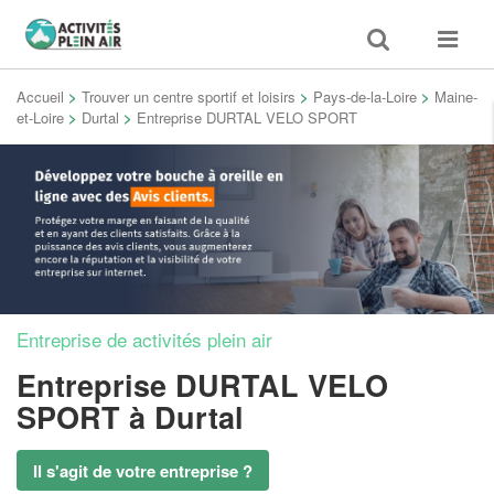
Toggle
Toggle
search
navigat
Accueil
>
Trouver un centre sportif et loisirs
>
Pays-de-la-Loire
>
Maine-
et-Loire
>
Durtal
>
Entreprise DURTAL VELO SPORT
Entreprise de activités plein air
Entreprise DURTAL VELO
SPORT
à Durtal
Il s'agit de votre entreprise ?