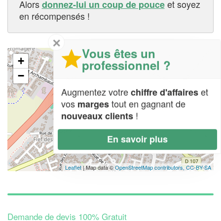
Alors
et soyez
donnez-lui un coup de pouce
en récompensés !
✕
Vous êtes un
+
professionnel ?
−
Augmentez votre
et
chiffre d'affaires
vos
tout en gagnant de
marges
!
nouveaux clients
En savoir plus
Leaflet
| Map data ©
OpenStreetMap contributors,
CC-BY-SA
Demande de devis 100% Gratuit