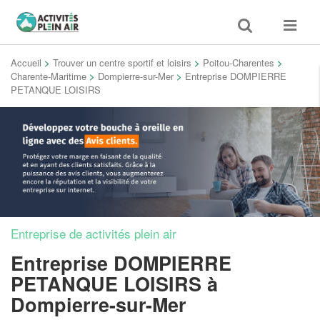
Toggle
Toggle
search
navigat
Accueil
>
Trouver un centre sportif et loisirs
>
Poitou-Charentes
>
Charente-Maritime
>
Dompierre-sur-Mer
>
Entreprise DOMPIERRE
PETANQUE LOISIRS
Entreprise de activités plein air
Entreprise DOMPIERRE
PETANQUE LOISIRS
à
Dompierre-sur-Mer