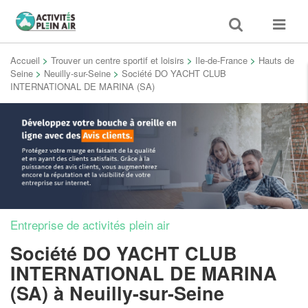
Toggle
Toggle
search
navigat
Accueil
>
Trouver un centre sportif et loisirs
>
Ile-de-France
>
Hauts de
Seine
>
Neuilly-sur-Seine
>
Société DO YACHT CLUB
INTERNATIONAL DE MARINA (SA)
Entreprise de activités plein air
Société DO YACHT CLUB
INTERNATIONAL DE MARINA
(SA)
à Neuilly-sur-Seine