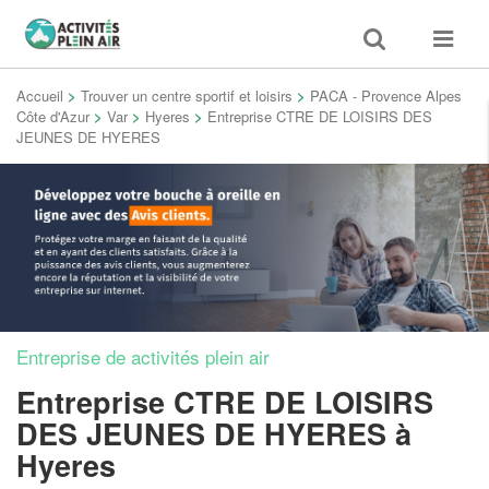
Toggle
Toggle
search
navigat
Accueil
>
Trouver un centre sportif et loisirs
>
PACA - Provence Alpes
Côte d'Azur
>
Var
>
Hyeres
>
Entreprise CTRE DE LOISIRS DES
JEUNES DE HYERES
Entreprise de activités plein air
Entreprise CTRE DE LOISIRS
DES JEUNES DE HYERES
à
Hyeres