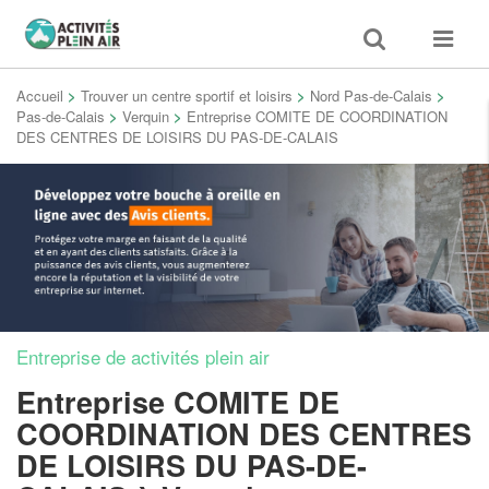
Toggle
Toggle
search
navigat
Accueil
>
Trouver un centre sportif et loisirs
>
Nord Pas-de-Calais
>
Pas-de-Calais
>
Verquin
>
Entreprise COMITE DE COORDINATION
DES CENTRES DE LOISIRS DU PAS-DE-CALAIS
Entreprise de activités plein air
Entreprise COMITE DE
COORDINATION DES CENTRES
DE LOISIRS DU PAS-DE-