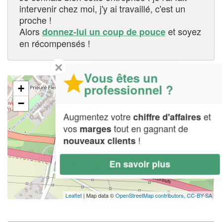
intervenir chez moi, j'y ai travaillé, c'est un
proche !
Alors
et soyez
donnez-lui un coup de pouce
en récompensés !
✕
Vous êtes un
professionnel ?
+
−
Augmentez votre
et
chiffre d'affaires
vos
tout en gagnant de
marges
!
nouveaux clients
En savoir plus
Leaflet
| Map data ©
OpenStreetMap contributors,
CC-BY-SA