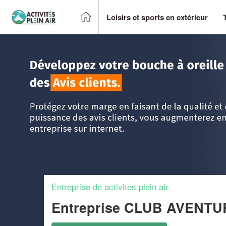
Loisirs et sports en extérieur
Accueil
>
Trouver un centre sportif et loisirs
>
Poitou-Chare
Entreprise de activités plein air
Entreprise CLUB AVEN