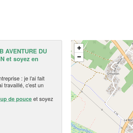
+
B AVENTURE DU
−
 et soyez en
eprise : je l'ai fait
i travaillé, c'est un
et soyez
oup de pouce