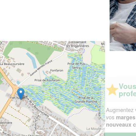
✕
Vous êtes un
professionnel ?
Augmentez votre
et
chiffre d'affaires
vos
tout en gagnant de
marges
!
nouveaux clients