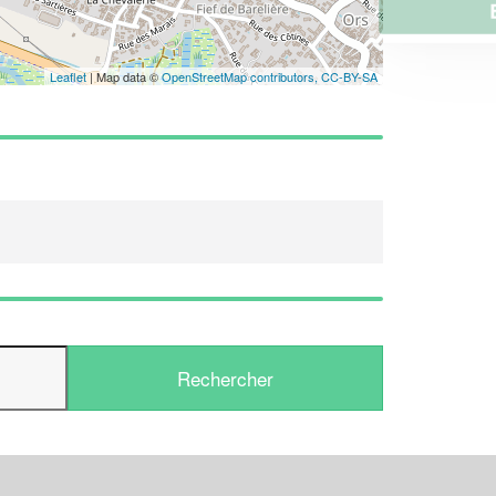
En savoir plus
Leaflet
| Map data ©
OpenStreetMap contributors,
CC-BY-SA