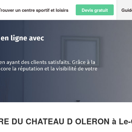
Trouver un centre sportif et loisirs
Devis gratuit
Guid
ntes
>
Charente-Maritime
>
Le-Chateau-d'Oleron
>
Entreprise CLUB AVEN
TURE DU CHATEAU D OLERON
à Le