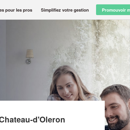
es pour les pros
Simplifiez votre gestion
Promouvoir m
TURE DU CHATEAU D OLERON
-Chateau-d'Oleron