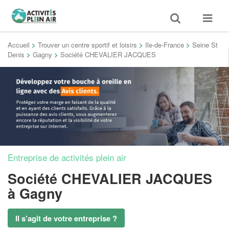
Toggle
Toggle
search
navigat
Accueil
>
Trouver un centre sportif et loisirs
>
Ile-de-France
>
Seine St
Denis
>
Gagny
>
Société CHEVALIER JACQUES
Entreprise de activités plein air
Société CHEVALIER JACQUES
à Gagny
Il s'agit de votre entreprise ?