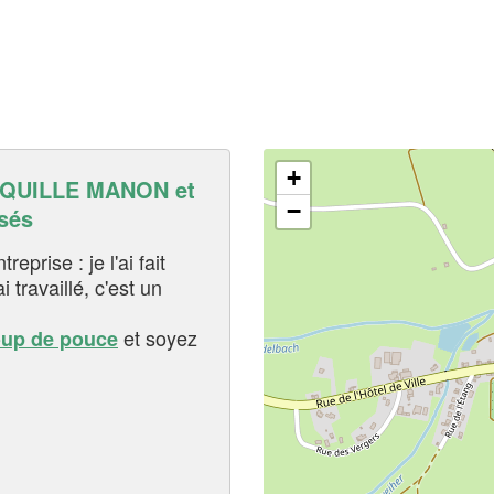
+
QUILLE MANON et
−
sés
eprise : je l'ai fait
i travaillé, c'est un
et soyez
oup de pouce