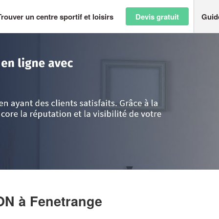
Trouver un centre sportif et loisirs
Devis gratuit
Guid
selle
>
Fenetrange
>
Société CARQUILLE MANON
NON
à Fenetrange