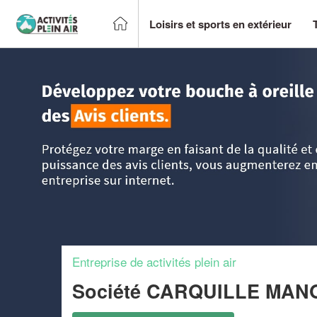
Loisirs et sports en extérieur
Accueil
>
Trouver un centre sportif et loisirs
>
Lorraine
>
Mo
Entreprise de activités plein air
Société CARQUILLE MA