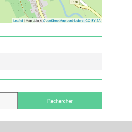
Leaflet
| Map data ©
OpenStreetMap contributors,
CC-BY-SA