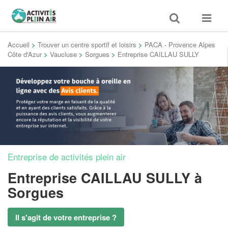
Toggle
Toggle
search
navigat
Accueil
>
Trouver un centre sportif et loisirs
>
PACA - Provence Alpes
Côte d'Azur
>
Vaucluse
>
Sorgues
>
Entreprise CAILLAU SULLY
Entreprise de activités plein air
Entreprise CAILLAU SULLY
à
Sorgues
Il s'agit de votre entreprise ?