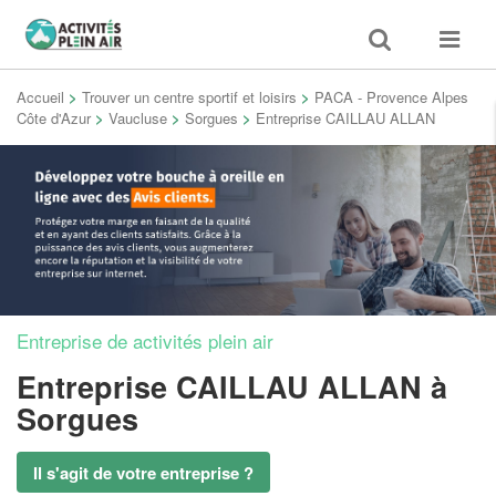
Toggle
Toggle
search
navigat
Accueil
>
Trouver un centre sportif et loisirs
>
PACA - Provence Alpes
Côte d'Azur
>
Vaucluse
>
Sorgues
>
Entreprise CAILLAU ALLAN
Entreprise de activités plein air
Entreprise CAILLAU ALLAN
à
Sorgues
Il s'agit de votre entreprise ?