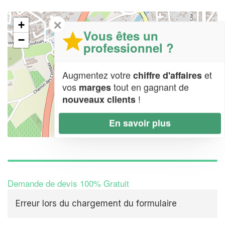
✕
+
Vous êtes un
−
professionnel ?
Augmentez votre
et
chiffre d'affaires
vos
tout en gagnant de
marges
!
nouveaux clients
En savoir plus
Leaflet
| Map data ©
OpenStreetMap contributors,
CC-BY-SA
Demande de devis 100% Gratuit
Erreur lors du chargement du formulaire