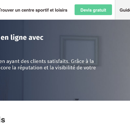
Trouver un centre sportif et loisirs
Devis gratuit
Guid
>
Paris
>
Paris
>
Société BRICOVELO
is