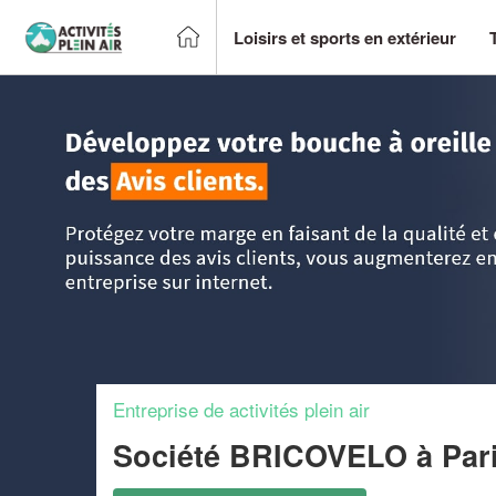
Loisirs et sports en extérieur
Accueil
>
Trouver un centre sportif et loisirs
>
Ile-de-France
Entreprise de activités plein air
Société BRICOVELO
à Par