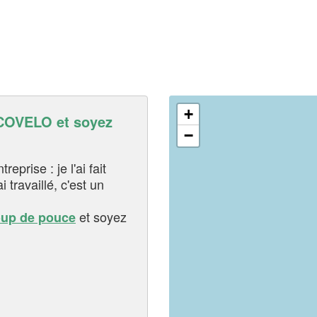
+
OVELO et soyez
−
eprise : je l'ai fait
i travaillé, c'est un
et soyez
oup de pouce