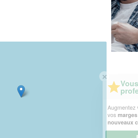
✕
Vous êtes un
professionnel ?
Augmentez votre
et
chiffre d'affaires
vos
tout en gagnant de
marges
!
nouveaux clients
En savoir plus