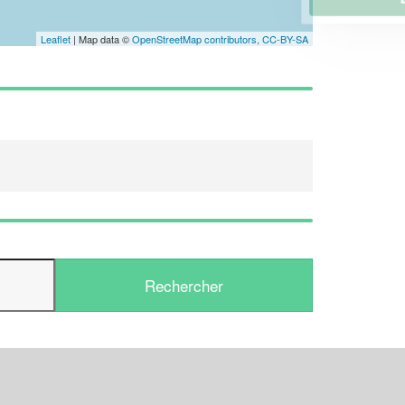
Leaflet
| Map data ©
OpenStreetMap contributors,
CC-BY-SA