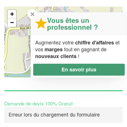
✕
+
Vous êtes un
−
professionnel ?
Augmentez votre
et
chiffre d'affaires
vos
tout en gagnant de
marges
!
nouveaux clients
En savoir plus
Leaflet
| Map data ©
OpenStreetMap contributors,
CC-BY-SA
Demande de devis 100% Gratuit
Erreur lors du chargement du formulaire