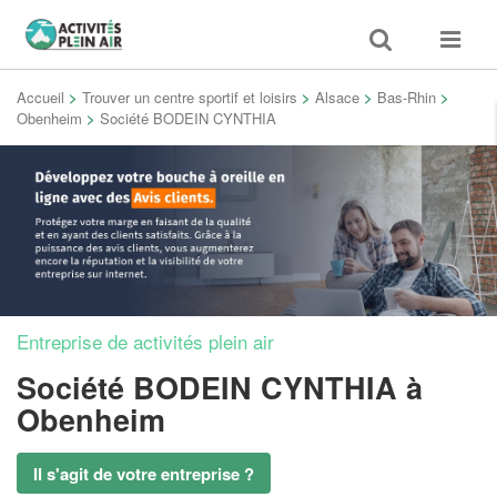
Toggle
Toggle
search
navigat
Accueil
>
Trouver un centre sportif et loisirs
>
Alsace
>
Bas-Rhin
>
Obenheim
>
Société BODEIN CYNTHIA
Entreprise de activités plein air
Société BODEIN CYNTHIA
à
Obenheim
Il s'agit de votre entreprise ?