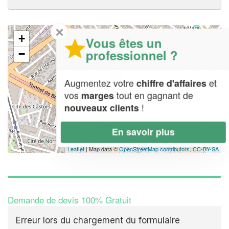
✕
+
Vous êtes un
professionnel ?
−
Augmentez votre
et
chiffre d'affaires
vos
tout en gagnant de
marges
!
nouveaux clients
En savoir plus
Leaflet
| Map data ©
OpenStreetMap contributors,
CC-BY-SA
Demande de devis 100% Gratuit
Erreur lors du chargement du formulaire