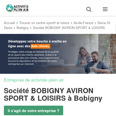
Toggle
Toggle
search
navigat
Accueil
>
Trouver un centre sportif et loisirs
>
Ile-de-France
>
Seine St
Denis
>
Bobigny
>
Société BOBIGNY AVIRON SPORT & LOISIRS
Entreprise de activités plein air
Société BOBIGNY AVIRON
SPORT & LOISIRS
à Bobigny
Il s'agit de votre entreprise ?