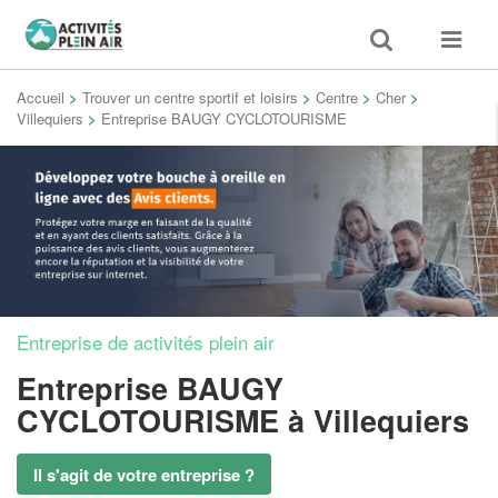
Toggle
Toggle
search
navigat
Accueil
>
Trouver un centre sportif et loisirs
>
Centre
>
Cher
>
Villequiers
>
Entreprise BAUGY CYCLOTOURISME
Entreprise de activités plein air
Entreprise BAUGY
CYCLOTOURISME
à Villequiers
Il s'agit de votre entreprise ?