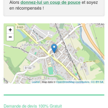
Alors
et soyez
donnez-lui un coup de pouce
en récompensés !
+
−
Leaflet
| Map data ©
OpenStreetMap contributors,
CC-BY-SA
Demande de devis 100% Gratuit