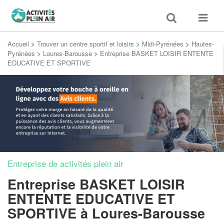
Toggle
Toggle
search
navigat
Accueil
>
Trouver un centre sportif et loisirs
>
Midi-Pyrénées
>
Hautes-
Pyrénées
>
Loures-Barousse
>
Entreprise BASKET LOISIR ENTENTE
EDUCATIVE ET SPORTIVE
Entreprise de activités plein air
Entreprise BASKET LOISIR
ENTENTE EDUCATIVE ET
SPORTIVE
à Loures-Barousse