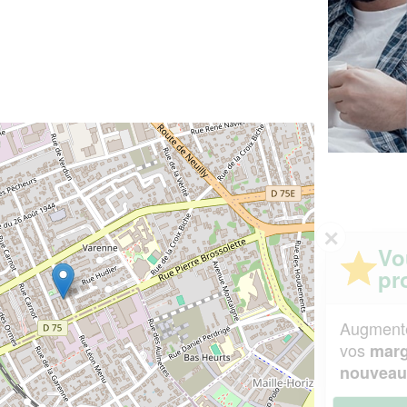
✕
Vous êtes un
professionnel ?
Augmentez votre
et
chiffre d'affaires
vos
tout en gagnant de
marges
!
nouveaux clients