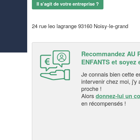
Il s'agit de votre entreprise ?
24 rue leo lagrange 93160 Noisy-le-grand
Recommandez AU 
ENFANTS et soyez 
Je connais bien cette entr
intervenir chez moi, j'y a
proche !
Alors
donnez-lui un c
en récompensés !