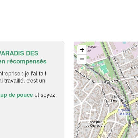
+
PARADIS DES
−
en récompensés
eprise : je l'ai fait
i travaillé, c'est un
et soyez
oup de pouce