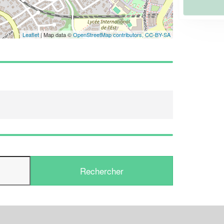
En savoir plus
Leaflet
| Map data ©
OpenStreetMap contributors,
CC-BY-SA