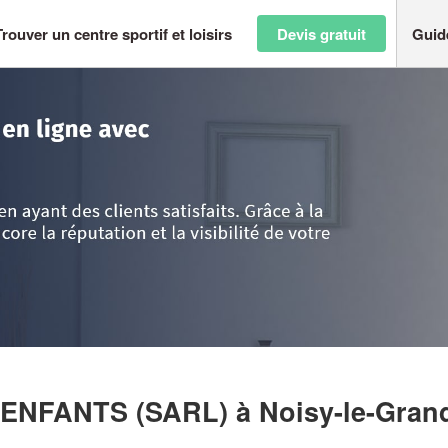
Trouver un centre sportif et loisirs
Devis gratuit
Guid
>
Seine St Denis
>
Noisy-le-Grand
>
Société AU PARADIS DES ENFANTS 
S ENFANTS (SARL)
à Noisy-le-Gran