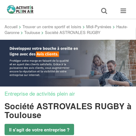
Toggle
Toggle
search
navigat
Accueil
>
Trouver un centre sportif et loisirs
>
Midi-Pyrénées
>
Haute-
Garonne
>
Toulouse
>
Société ASTROVALES RUGBY
Entreprise de activités plein air
Société ASTROVALES RUGBY
à
Toulouse
Il s'agit de votre entreprise ?