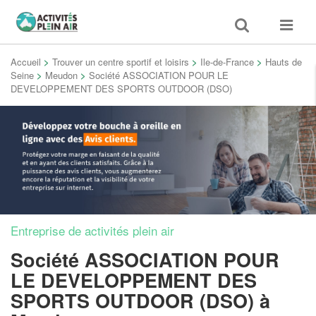
Toggle
Toggle
search
navigat
Accueil
>
Trouver un centre sportif et loisirs
>
Ile-de-France
>
Hauts de
Seine
>
Meudon
>
Société ASSOCIATION POUR LE
DEVELOPPEMENT DES SPORTS OUTDOOR (DSO)
Entreprise de activités plein air
Société ASSOCIATION POUR
LE DEVELOPPEMENT DES
SPORTS OUTDOOR (DSO)
à