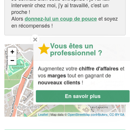
intervenir chez moi, j'y ai travaillé, c'est un
proche !
Alors
et soyez
donnez-lui un coup de pouce
en récompensés !
✕
Vous êtes un
professionnel ?
+
−
Augmentez votre
et
chiffre d'affaires
vos
tout en gagnant de
marges
!
nouveaux clients
En savoir plus
Leaflet
| Map data ©
OpenStreetMap contributors,
CC-BY-SA