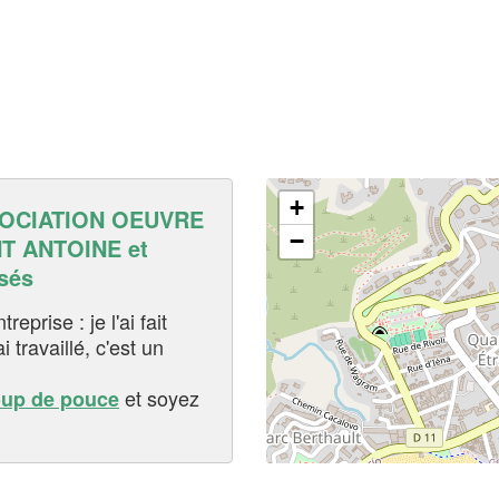
+
OCIATION OEUVRE
−
T ANTOINE et
sés
eprise : je l'ai fait
i travaillé, c'est un
et soyez
oup de pouce