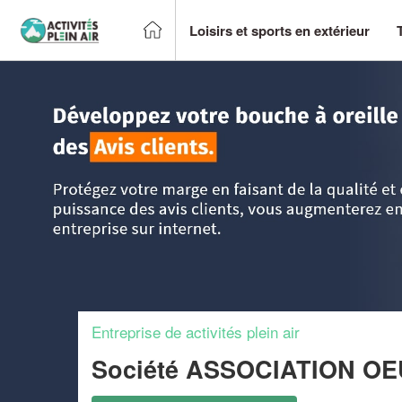
Loisirs et sports en extérieur
Accueil
>
Trouver un centre sportif et loisirs
>
Corse
>
Haut
Entreprise de activités plein air
Société ASSOCIATION O