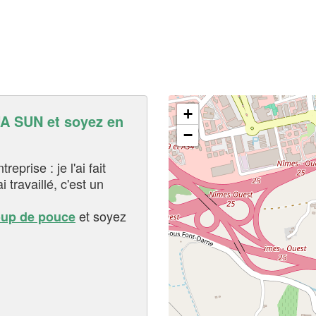
+
 SUN et soyez en
−
eprise : je l'ai fait
i travaillé, c'est un
et soyez
oup de pouce