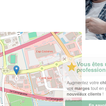
✕
Vous êtes un
professionnel ?
Augmentez votre
et
chiffre d'affaires
vos
tout en gagnant de
marges
!
nouveaux clients
En savoir plus