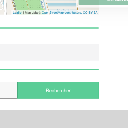
Leaflet
| Map data ©
OpenStreetMap contributors,
CC-BY-SA