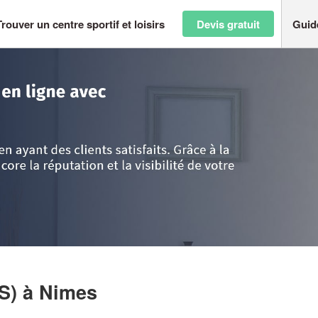
Trouver un centre sportif et loisirs
Devis gratuit
Guid
ussillon
>
Gard
>
Nimes
>
Entreprise AQUA SUN (SAS)
AS)
à Nimes