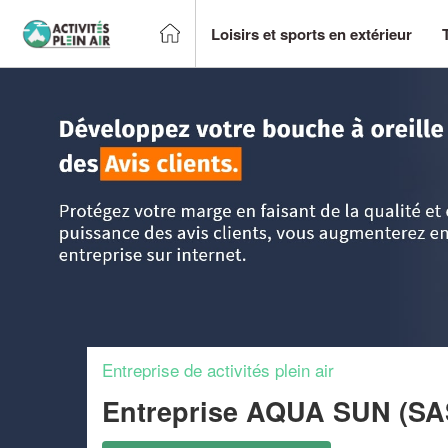
Loisirs et sports en extérieur
Accueil
>
Trouver un centre sportif et loisirs
>
Languedoc-Ro
Entreprise de activités plein air
Entreprise AQUA SUN (S