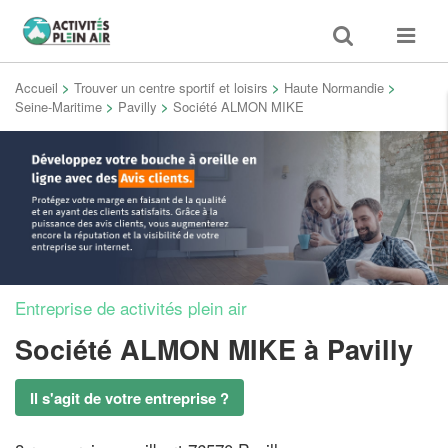
Toggle
Toggle
search
navigat
Accueil
>
Trouver un centre sportif et loisirs
>
Haute Normandie
>
Seine-Maritime
>
Pavilly
>
Société ALMON MIKE
Entreprise de activités plein air
Société ALMON MIKE
à Pavilly
Il s'agit de votre entreprise ?