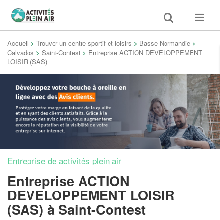
Toggle
Toggle
search
navigat
Accueil
>
Trouver un centre sportif et loisirs
>
Basse Normandie
>
Calvados
>
Saint-Contest
>
Entreprise ACTION DEVELOPPEMENT
LOISIR (SAS)
Entreprise de activités plein air
Entreprise ACTION
DEVELOPPEMENT LOISIR
(SAS)
à Saint-Contest