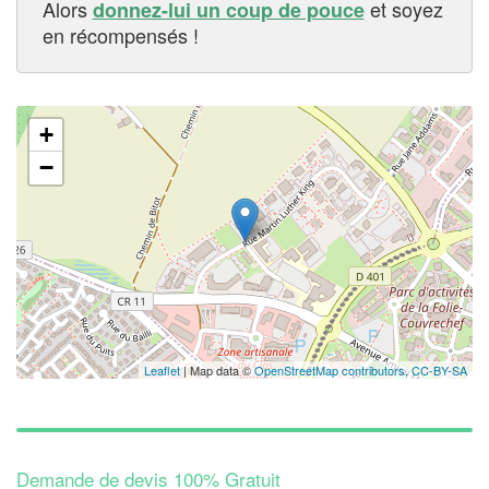
Alors
et soyez
donnez-lui un coup de pouce
en récompensés !
+
−
Leaflet
| Map data ©
OpenStreetMap contributors,
CC-BY-SA
Demande de devis 100% Gratuit