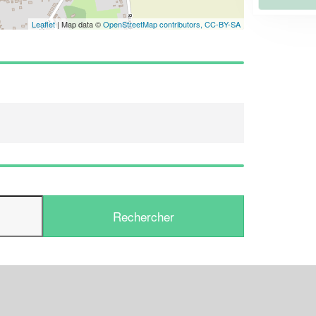
Leaflet
| Map data ©
OpenStreetMap contributors,
CC-BY-SA