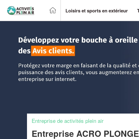
Loisirs et sports en extérieur
Accueil
>
Trouver un centre sportif et loisirs
>
Nord Pas-de-
PLONGEE)
Entreprise de activités plein air
Entreprise ACRO PLONG