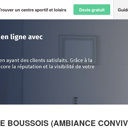
Trouver un centre sportif et loisirs
Devis gratuit
Guid
Calais
>
Nord
>
Boussois
>
Entreprise ACRO PLONGEE BOUSSOIS (AMB
EE BOUSSOIS (AMBIANCE CONVIV