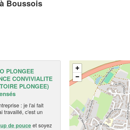
à Boussois
+
RO PLONGEE
−
NCE CONVIVIALITE
TOIRE PLONGEE)
pensés
eprise : je l'ai fait
i travaillé, c'est un
et soyez
oup de pouce