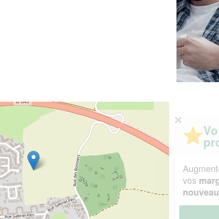
✕
Vous êtes un
professionnel ?
Augmentez votre
et
chiffre d'affaires
vos
tout en gagnant de
marges
!
nouveaux clients
En savoir plus