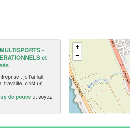
+
MULTISPORTS -
−
ERATIONNELS et
sés
eprise : je l'ai fait
i travaillé, c'est un
et soyez
oup de pouce