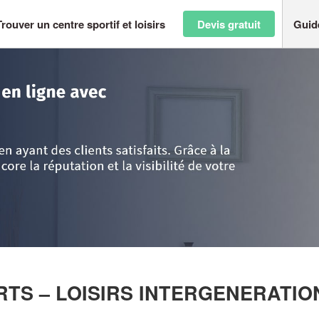
Trouver un centre sportif et loisirs
Devis gratuit
Guid
La Réunion
>
Saint-Leu
>
Entreprise 7S4 MULTISPORTS – LOISIRS INT
PORTS – LOISIRS INTERGENERATI