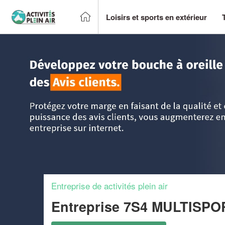
Loisirs et sports en extérieur
Accueil
>
Trouver un centre sportif et loisirs
>
DOM-TOM
>
Entreprise de activités plein air
Entreprise 7S4 MULTIS