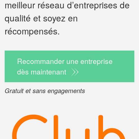
meilleur réseau d’entreprises de
✕
qualité et soyez en
Vous ê
profes
récompensés.
Augmentez vot
vos
to
marges
nouveaux clie
Recommander une entreprise
dès maintenant
En 
Gratuit et sans engagements