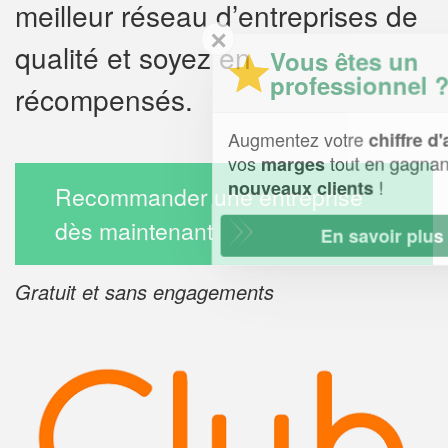
meilleur réseau d’entreprises de
✕
qualité et soyez en
Vous êtes un
professionnel ?
récompensés.
Augmentez votre
et
chiffre d'affaires
vos
tout en gagnant de
marges
!
nouveaux clients
Recommander une entreprise
dès maintenant
En savoir plus
Gratuit et sans engagements